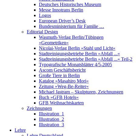
Deutsches Historisches Museum
Messe Innotrans Berlin
Logos
European Driver’s Desk
Bundesministerium für Familie …
Editorial Design
Wasmuth-Verlag Berlin/Tübingen
»Geometriken«
Nicolai-Verlag Berlin »Stahl und Licht«
Stadtreinigungsbetriebe Berlin »Abfall ...«
Stadtreinigungsbetriebe Berlin »Abfall ...« Teil-2
Typografische Monatsblätter 4/5-2005
Ascom Geschäftsbericht
Große Tiere in Berlin
Katalog »Masahiro Mori«
Zeitung »Weg-Be-Reiter«
Michael Jastram – Skulpturen, Zeichnungen
Buch »GFB Hotels«
GFB Weihnachtskarten
Zeichnungen
Illustration_1
Illustration_2
Illustration_3
Lehre
Lehre Deutschland